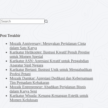
No
results
Post Terakhir
Mozaik Anniversary: Merayakan Perjalanan Cinta
dalam Satu Karya
Karikatur Helikopter: Ilustrasi Kreatif Penuh Prestise
untuk Momen Spesial
Karikatur ASN: Apresiasi Kreatif untuk Pengabdian
Aparatur Sipil Negara
Karikatur Bertani: Ilustrasi Unik untuk Mengabadikan
Profesi Petani
Mozaik Damkar: Apresiasi Dedikasi dan Kebersamaan
Tim Pemadam Kebakaran
Mozaik Entrepreneur: Abadikan Perjalanan Bisnis
dalam Karya Seni
Karikatur Wisuda: Kenang-Kenangan Estetik untuk
Momen Kelulusan