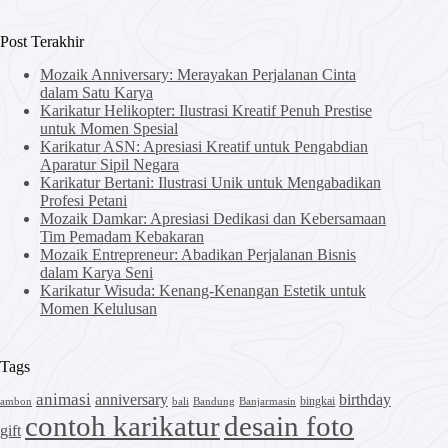
No
results
Post Terakhir
Mozaik Anniversary: Merayakan Perjalanan Cinta
dalam Satu Karya
Karikatur Helikopter: Ilustrasi Kreatif Penuh Prestise
untuk Momen Spesial
Karikatur ASN: Apresiasi Kreatif untuk Pengabdian
Aparatur Sipil Negara
Karikatur Bertani: Ilustrasi Unik untuk Mengabadikan
Profesi Petani
Mozaik Damkar: Apresiasi Dedikasi dan Kebersamaan
Tim Pemadam Kebakaran
Mozaik Entrepreneur: Abadikan Perjalanan Bisnis
dalam Karya Seni
Karikatur Wisuda: Kenang-Kenangan Estetik untuk
Momen Kelulusan
Tags
animasi
anniversary
birthday
bingkai
ambon
bali
Bandung
Banjarmasin
contoh karikatur
desain foto
gift