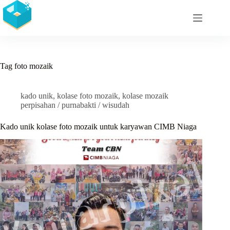
Skip
to
content
Tag
foto mozaik
kado unik
,
kolase foto mozaik
,
kolase mozaik
perpisahan / purnabakti / wisudah
Kado unik kolase foto mozaik untuk karyawan CIMB Niaga