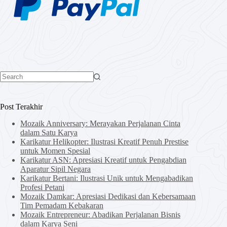
No
results
Post Terakhir
Mozaik Anniversary: Merayakan Perjalanan Cinta
dalam Satu Karya
Karikatur Helikopter: Ilustrasi Kreatif Penuh Prestise
untuk Momen Spesial
Karikatur ASN: Apresiasi Kreatif untuk Pengabdian
Aparatur Sipil Negara
Karikatur Bertani: Ilustrasi Unik untuk Mengabadikan
Profesi Petani
Mozaik Damkar: Apresiasi Dedikasi dan Kebersamaan
Tim Pemadam Kebakaran
Mozaik Entrepreneur: Abadikan Perjalanan Bisnis
dalam Karya Seni