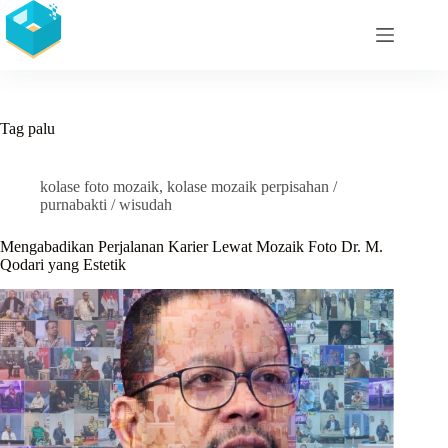
Skip
to
content
Tag
palu
kolase foto mozaik
,
kolase mozaik perpisahan /
purnabakti / wisudah
Mengabadikan Perjalanan Karier Lewat Mozaik Foto Dr. M.
Qodari yang Estetik