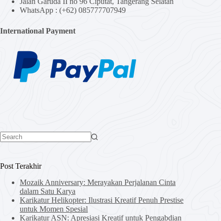
Jalan Garuda II no 96 Ciputat, Tangerang Selatan
WhatsApp : (+62) 085777707949
International Payment
No
results
Post Terakhir
Mozaik Anniversary: Merayakan Perjalanan Cinta
dalam Satu Karya
Karikatur Helikopter: Ilustrasi Kreatif Penuh Prestise
untuk Momen Spesial
Karikatur ASN: Apresiasi Kreatif untuk Pengabdian