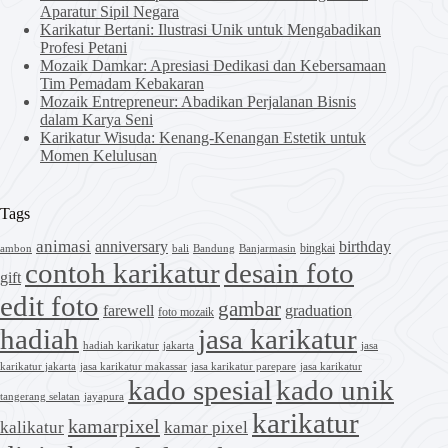
Aparatur Sipil Negara
Karikatur Bertani: Ilustrasi Unik untuk Mengabadikan
Profesi Petani
Mozaik Damkar: Apresiasi Dedikasi dan Kebersamaan
Tim Pemadam Kebakaran
Mozaik Entrepreneur: Abadikan Perjalanan Bisnis
dalam Karya Seni
Karikatur Wisuda: Kenang-Kenangan Estetik untuk
Momen Kelulusan
Tags
animasi
anniversary
birthday
bingkai
ambon
bali
Bandung
Banjarmasin
contoh karikatur
desain foto
gift
edit foto
gambar
farewell
graduation
foto mozaik
hadiah
jasa karikatur
hadiah karikatur
jakarta
jasa
karikatur jakarta
jasa karikatur makassar
jasa karikatur parepare
jasa karikatur
kado spesial
kado unik
tangerang selatan
jayapura
karikatur
kamarpixel
kalikatur
kamar pixel