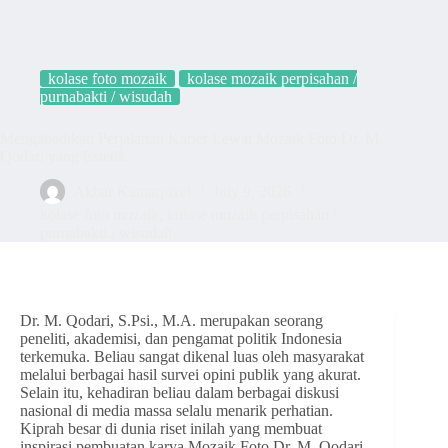
kolase foto mozaik
kolase mozaik perpisahan /
purnabakti / wisudah
Mengabadikan Perjalanan Karier Lewat Mozaik Foto Dr. M.
Qodari yang Estetik
Akbar Kamarpixel
July 9, 2026
kolase foto mozaik
,
kolase mozaik perpisahan /
purnabakti / wisudah
Dr. M. Qodari, S.Psi., M.A. merupakan seorang
peneliti, akademisi, dan pengamat politik Indonesia
terkemuka. Beliau sangat dikenal luas oleh masyarakat
melalui berbagai hasil survei opini publik yang akurat.
Selain itu, kehadiran beliau dalam berbagai diskusi
nasional di media massa selalu menarik perhatian.
Kiprah besar di dunia riset inilah yang membuat
inspirasi pembuatan karya Mozaik Foto Dr. M. Qodari