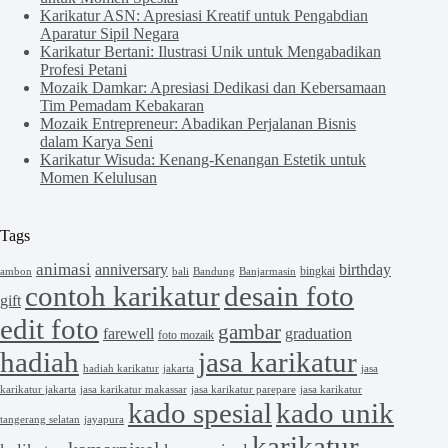
Karikatur ASN: Apresiasi Kreatif untuk Pengabdian
Aparatur Sipil Negara
Karikatur Bertani: Ilustrasi Unik untuk Mengabadikan
Profesi Petani
Mozaik Damkar: Apresiasi Dedikasi dan Kebersamaan
Tim Pemadam Kebakaran
Mozaik Entrepreneur: Abadikan Perjalanan Bisnis
dalam Karya Seni
Karikatur Wisuda: Kenang-Kenangan Estetik untuk
Momen Kelulusan
Tags
animasi
anniversary
birthday
bingkai
ambon
bali
Bandung
Banjarmasin
contoh karikatur
desain foto
gift
edit foto
gambar
farewell
graduation
foto mozaik
hadiah
jasa karikatur
hadiah karikatur
jakarta
jasa
karikatur jakarta
jasa karikatur makassar
jasa karikatur parepare
jasa karikatur
kado spesial
kado unik
tangerang selatan
jayapura
karikatur