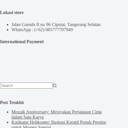
Lokasi store
Jalan Garuda II no 96 Ciputat, Tangerang Selatan
WhatsApp : (+62) 085777707949
International Payment
No
results
Post Terakhir
Mozaik Anniversary: Merayakan Perjalanan Cinta
dalam Satu Karya
Karikatur Helikopter: Ilustrasi Kreatif Penuh Prestise
untuk Momen Spesial