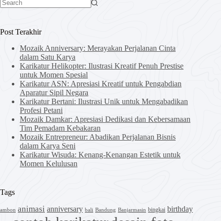
No
results
Post Terakhir
Mozaik Anniversary: Merayakan Perjalanan Cinta
dalam Satu Karya
Karikatur Helikopter: Ilustrasi Kreatif Penuh Prestise
untuk Momen Spesial
Karikatur ASN: Apresiasi Kreatif untuk Pengabdian
Aparatur Sipil Negara
Karikatur Bertani: Ilustrasi Unik untuk Mengabadikan
Profesi Petani
Mozaik Damkar: Apresiasi Dedikasi dan Kebersamaan
Tim Pemadam Kebakaran
Mozaik Entrepreneur: Abadikan Perjalanan Bisnis
dalam Karya Seni
Karikatur Wisuda: Kenang-Kenangan Estetik untuk
Momen Kelulusan
Tags
animasi
anniversary
birthday
bingkai
ambon
bali
Bandung
Banjarmasin