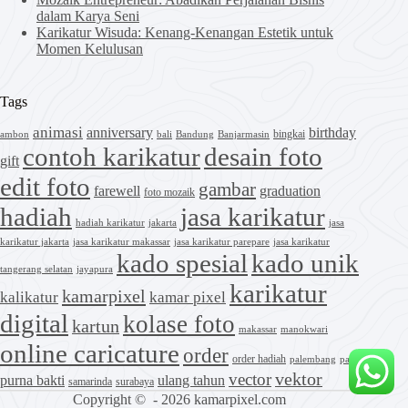
dalam Karya Seni
Karikatur Wisuda: Kenang-Kenangan Estetik untuk
Momen Kelulusan
Tags
animasi
anniversary
birthday
bingkai
ambon
bali
Bandung
Banjarmasin
contoh karikatur
desain foto
gift
edit foto
gambar
farewell
graduation
foto mozaik
hadiah
jasa karikatur
hadiah karikatur
jakarta
jasa
karikatur jakarta
jasa karikatur makassar
jasa karikatur parepare
jasa karikatur
kado spesial
kado unik
tangerang selatan
jayapura
karikatur
kamarpixel
kalikatur
kamar pixel
digital
kolase foto
kartun
makassar
manokwari
online caricature
order
order hadiah
palembang
palu
vektor
vector
purna bakti
ulang tahun
samarinda
surabaya
Copyright © - 2026 kamarpixel.com