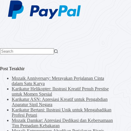
No
results
Post Terakhir
Mozaik Anniversary: Merayakan Perjalanan Cinta
dalam Satu Karya
Karikatur Helikopter: Ilustrasi Kreatif Penuh Prestise
untuk Momen Spesial
Karikatur ASN: Apresiasi Kreatif untuk Pengabdian
Aparatur Sipil Negara
Karikatur Bertani: Ilustrasi Unik untuk Mengabadikan
Profesi Petani
Mozaik Damkar: Apresiasi Dedikasi dan Kebersamaan
Tim Pemadam Kebakaran
Mozaik Entrepreneur: Abadikan Perjalanan Bisnis