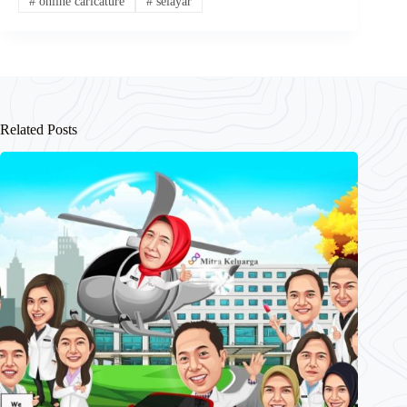
#
online caricature
#
selayar
Related Posts