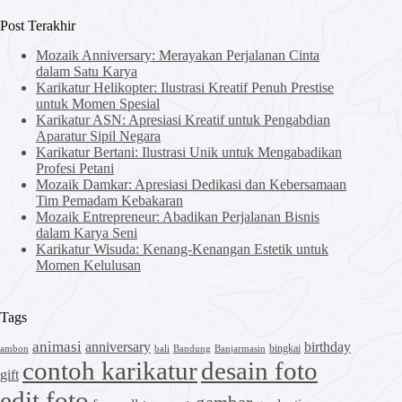
results
Post Terakhir
Mozaik Anniversary: Merayakan Perjalanan Cinta
dalam Satu Karya
Karikatur Helikopter: Ilustrasi Kreatif Penuh Prestise
untuk Momen Spesial
Karikatur ASN: Apresiasi Kreatif untuk Pengabdian
Aparatur Sipil Negara
Karikatur Bertani: Ilustrasi Unik untuk Mengabadikan
Profesi Petani
Mozaik Damkar: Apresiasi Dedikasi dan Kebersamaan
Tim Pemadam Kebakaran
Mozaik Entrepreneur: Abadikan Perjalanan Bisnis
dalam Karya Seni
Karikatur Wisuda: Kenang-Kenangan Estetik untuk
Momen Kelulusan
Tags
animasi
anniversary
birthday
bingkai
ambon
bali
Bandung
Banjarmasin
contoh karikatur
desain foto
gift
edit foto