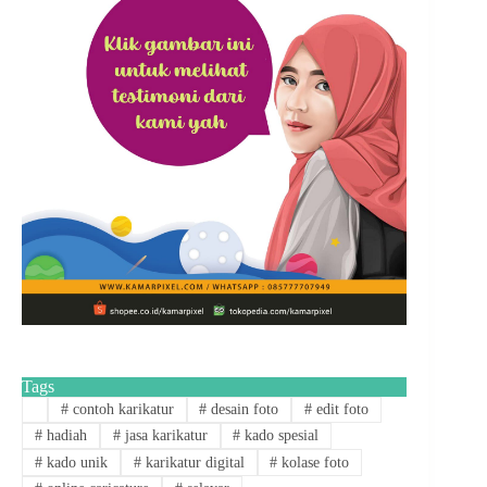
Tags
#
contoh karikatur
#
desain foto
#
edit foto
#
hadiah
#
jasa karikatur
#
kado spesial
#
kado unik
#
karikatur digital
#
kolase foto