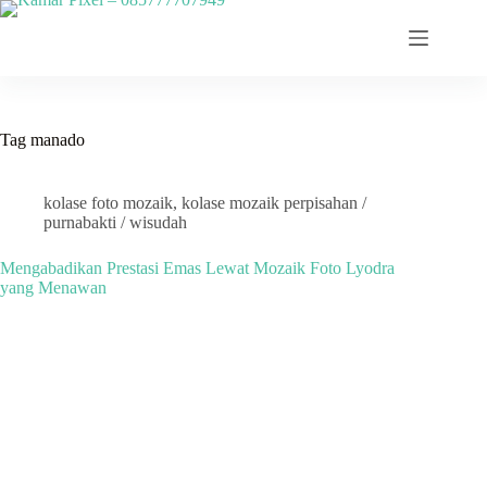
Skip
to
content
Tag
manado
kolase foto mozaik
,
kolase mozaik perpisahan /
purnabakti / wisudah
Mengabadikan Prestasi Emas Lewat Mozaik Foto Lyodra
yang Menawan