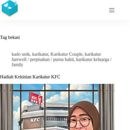
Skip
to
content
Tag
bekasi
kado unik
,
karikatur
,
Karikatur Couple
,
karikatur
farewell / perpisahan / purna bakti
,
karikatur keluarga /
family
Hadiah Kekinian Karikatur KFC