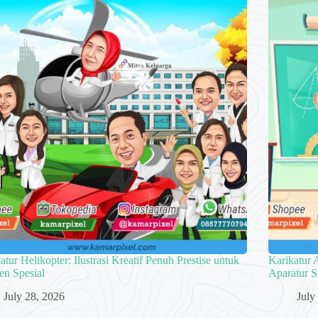
atur Helikopter: Ilustrasi Kreatif Penuh Prestise untuk
Karikatur 
n Spesial
Aparatur S
July 28, 2026
July