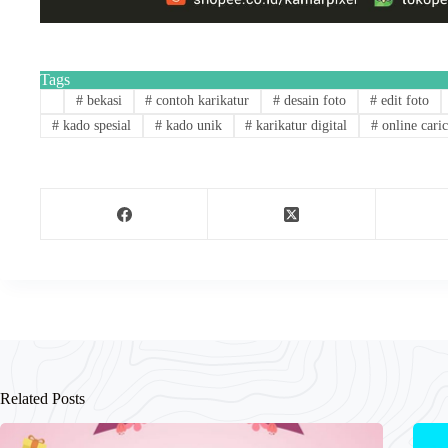
Tags
#
bekasi
#
contoh karikatur
#
desain foto
#
edit foto
#
kado spesial
#
kado unik
#
karikatur digital
#
online caric
Related Posts