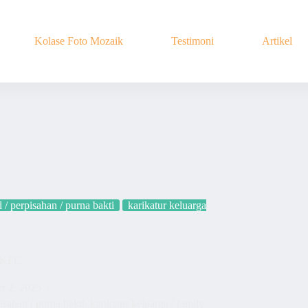
Kolase Foto Mozaik
Testimoni
Artikel
l / perpisahan / purna bakti
karikatur keluarga
r KFC
r 2, 2025
pisahan / purna bakti
,
karikatur keluarga / family