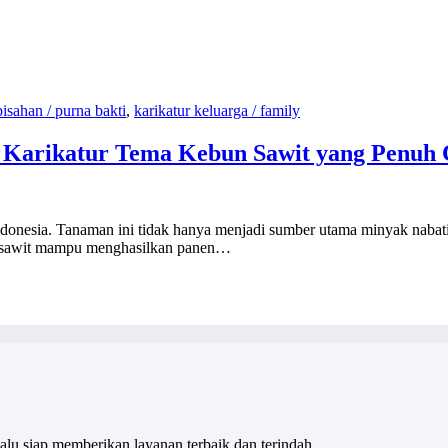
pisahan / purna bakti
,
karikatur keluarga / family
Karikatur Tema Kebun Sawit yang Penuh 
donesia. Tanaman ini tidak hanya menjadi sumber utama minyak nabati 
un sawit mampu menghasilkan panen…
alu siap memberikan layanan terbaik dan terindah.