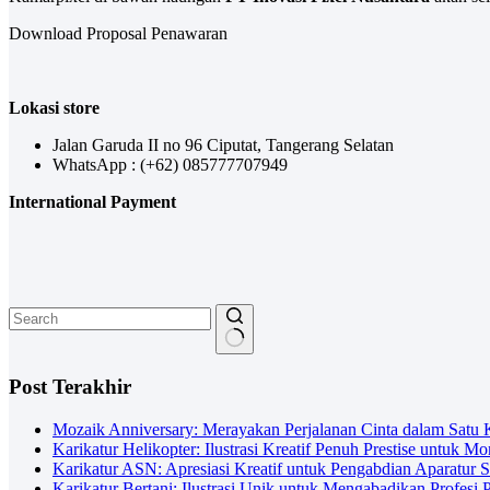
Download Proposal Penawaran
Lokasi store
Jalan Garuda II no 96 Ciputat, Tangerang Selatan
WhatsApp : (+62) 085777707949
International Payment
No
results
Post Terakhir
Mozaik Anniversary: Merayakan Perjalanan Cinta dalam Satu 
Karikatur Helikopter: Ilustrasi Kreatif Penuh Prestise untuk M
Karikatur ASN: Apresiasi Kreatif untuk Pengabdian Aparatur S
Karikatur Bertani: Ilustrasi Unik untuk Mengabadikan Profesi P