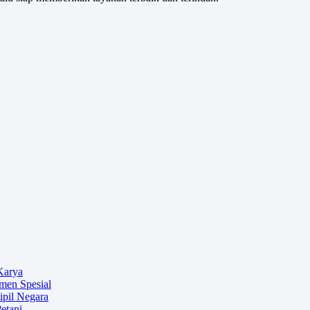
Karya
omen Spesial
ipil Negara
etani