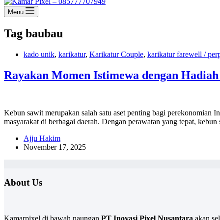
Menu
Tag
baubau
kado unik
,
karikatur
,
Karikatur Couple
,
karikatur farewell / per
Rayakan Momen Istimewa dengan Hadiah 
Kebun sawit merupakan salah satu aset penting bagi perekonomian In
masyarakat di berbagai daerah. Dengan perawatan yang tepat, keb
Ajju Hakim
November 17, 2025
About Us
Kamarpixel di bawah naungan
PT Inovasi Pixel Nusantara
akan sel