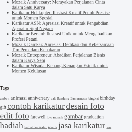
Mozaik Anniversary: Merayakan Perjalanan Cinta
dalam Satu Karya
Karikatur Helikopter: Ilustrasi Kreatif Penuh Prestise
untuk Momen Spesial
Karikatur ASN: Apresiasi Kreatif untuk Pengabdian
Aparatur Sipil Negara
Karikatur Bertani: Ilustrasi Unik untuk Mengabadikan
Profesi Petani
Mozaik Damkar: Apresiasi Dedikasi dan Kebersamaan
Tim Pemadam Kebakaran
Mozaik Entrepreneur: Abadikan Perjalanan Bisnis
dalam Karya Seni
Karikatur Wisuda: Kenang-Kenangan Estetik untuk
Momen Kelulusan
Tags
animasi
anniversary
birthday
bingkai
ambon
bali
Bandung
Banjarmasin
contoh karikatur
desain foto
gift
edit foto
gambar
farewell
graduation
foto mozaik
hadiah
jasa karikatur
hadiah karikatur
jakarta
jasa