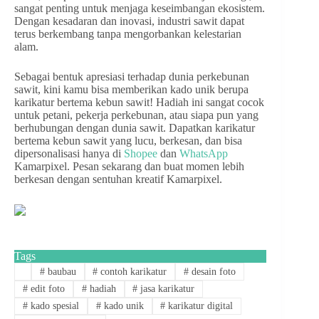
sangat penting untuk menjaga keseimbangan ekosistem.
Dengan kesadaran dan inovasi, industri sawit dapat
terus berkembang tanpa mengorbankan kelestarian
alam.
Sebagai bentuk apresiasi terhadap dunia perkebunan
sawit, kini kamu bisa memberikan kado unik berupa
karikatur bertema kebun sawit! Hadiah ini sangat cocok
untuk petani, pekerja perkebunan, atau siapa pun yang
berhubungan dengan dunia sawit. Dapatkan karikatur
bertema kebun sawit yang lucu, berkesan, dan bisa
dipersonalisasi hanya di
Shopee
dan
WhatsApp
Kamarpixel. Pesan sekarang dan buat momen lebih
berkesan dengan sentuhan kreatif Kamarpixel.
Tags
#
baubau
#
contoh karikatur
#
desain foto
#
edit foto
#
hadiah
#
jasa karikatur
#
kado spesial
#
kado unik
#
karikatur digital