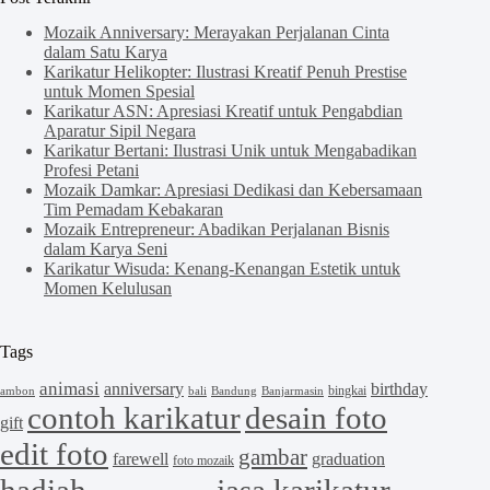
Mozaik Anniversary: Merayakan Perjalanan Cinta
dalam Satu Karya
Karikatur Helikopter: Ilustrasi Kreatif Penuh Prestise
untuk Momen Spesial
Karikatur ASN: Apresiasi Kreatif untuk Pengabdian
Aparatur Sipil Negara
Karikatur Bertani: Ilustrasi Unik untuk Mengabadikan
Profesi Petani
Mozaik Damkar: Apresiasi Dedikasi dan Kebersamaan
Tim Pemadam Kebakaran
Mozaik Entrepreneur: Abadikan Perjalanan Bisnis
dalam Karya Seni
Karikatur Wisuda: Kenang-Kenangan Estetik untuk
Momen Kelulusan
Tags
animasi
anniversary
birthday
bingkai
ambon
bali
Bandung
Banjarmasin
contoh karikatur
desain foto
gift
edit foto
gambar
farewell
graduation
foto mozaik