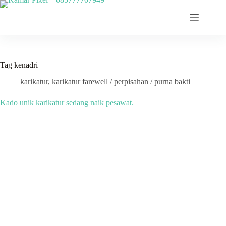
Skip
to
content
Tag
kenadri
karikatur
,
karikatur farewell / perpisahan / purna bakti
Kado unik karikatur sedang naik pesawat.