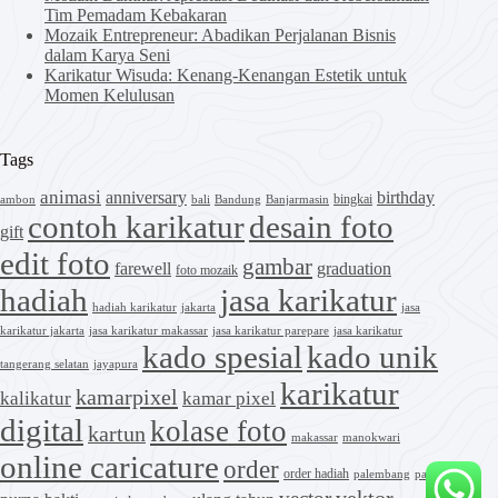
Tim Pemadam Kebakaran
Mozaik Entrepreneur: Abadikan Perjalanan Bisnis
dalam Karya Seni
Karikatur Wisuda: Kenang-Kenangan Estetik untuk
Momen Kelulusan
Tags
animasi
anniversary
birthday
bingkai
ambon
bali
Bandung
Banjarmasin
contoh karikatur
desain foto
gift
edit foto
gambar
farewell
graduation
foto mozaik
hadiah
jasa karikatur
hadiah karikatur
jakarta
jasa
karikatur jakarta
jasa karikatur makassar
jasa karikatur parepare
jasa karikatur
kado spesial
kado unik
tangerang selatan
jayapura
karikatur
kamarpixel
kalikatur
kamar pixel
digital
kolase foto
kartun
makassar
manokwari
online caricature
order
order hadiah
palembang
palu