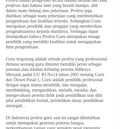
Profesi dalam pengertian secara bahasa berasal dari kata
profesus
dari bahasa latin yang berarti mampu, ahli
dalam suatu bidang atau pekerjaan
.
Profesi juga
diartikan sebagai suatu pekerjaan yang membutuhkan
pengetahuan dan keahlian tertentu. Sedangkan Guru
merupakan pendidik atau pengajar yang memberikan
pengetahuannya kepada muridnya. Sehingga dapat
disimpulkan bahwa Profesi Guru merupakan tenaga
pendidik yang memiliki keahlian untuk mengajarkan
ilmu pengetahuan.
Guru tergolong adalah sebuah profesi yang professional
dimana seorang guru dituntut memiliki peran sebagai
panutan atau teladan terhadap peserta didiknya.
Merujuk padat UU RI No14 tahun 2005 tentang Guru
dan Dosen Pasal 1, Guru adalah pendidik profesional
dengan tugas utama mendidik, dan mengajar,
membimbing, mengarahkan, melatih, menilai, dan
mengevaluasi peserta didik pada pendidikan usia dini
jalur pendidikan formal, pendidikan dasar, pendidikan
menegah. .
Di Indonesia profesi guru saat ini sangat dibutuhkan
untuk memajukan generasi penerus bangsa,
perkembangan zaman yang semakin pesat menuntut