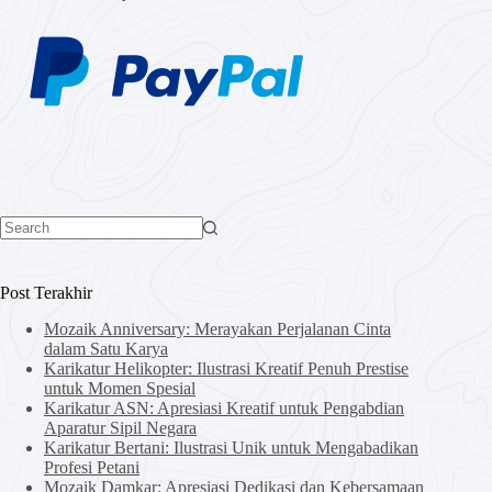
No
results
Post Terakhir
Mozaik Anniversary: Merayakan Perjalanan Cinta
dalam Satu Karya
Karikatur Helikopter: Ilustrasi Kreatif Penuh Prestise
untuk Momen Spesial
Karikatur ASN: Apresiasi Kreatif untuk Pengabdian
Aparatur Sipil Negara
Karikatur Bertani: Ilustrasi Unik untuk Mengabadikan
Profesi Petani
Mozaik Damkar: Apresiasi Dedikasi dan Kebersamaan