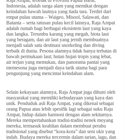
Raja Ampat, terletak di Provinsi Papua Barat,
Indonesia, adalah surga alam yang memikat dengan
keindahan bawah lautnya yang tiada tara. Terdiri dari
empat pulau utama – Waigeo, Misool, Salawati, dan
Batanta – serta ratusan pulau kecil lainnya, Raja Ampat
adalah rumah bagi berbagai ekosistem laut yang kaya
dan langka. Terumbu karang yang megah, biota laut
yang beragam, dan air laut yang jernih membuatnya
menjadi salah satu destinasi snorkeling dan diving
terbaik di dunia. Pesona alamnya tidak hanya terbatas di
bawah permukaan laut; hutan hujan tropis yang lebat,
air terjun yang memukau, dan panorama pantai yang
memesona juga menjadi daya tarik utama bagi para
pengunjung yang mencintai keindahan alam.
Selain kekayaan alamnya, Raja Ampat juga dihuni oleh
masyarakat yang memiliki kebudayaan yang kaya dan
unik. Penduduk asli Raja Ampat, yang dikenal sebagai
orang Papua atau lebih spesifik lagi sebagai suku Raja
Ampat, hidup dalam harmoni dengan alam sekitarnya.
Mereka mempertahankan tradisi-tradisi nenek moyang
mereka, termasuk keahlian dalam membuat perahu
tradisional yang disebut “kora-kora” dan seni ukir yang
indah. Budaya mereka tercermin dalam tarian, lagu, dan