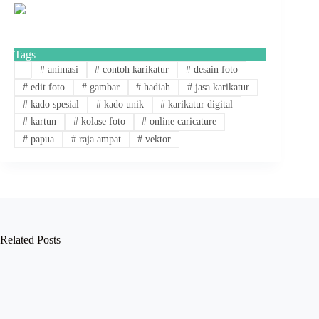
Tags
#
animasi
#
contoh karikatur
#
desain foto
#
edit foto
#
gambar
#
hadiah
#
jasa karikatur
#
kado spesial
#
kado unik
#
karikatur digital
#
kartun
#
kolase foto
#
online caricature
#
papua
#
raja ampat
#
vektor
Related Posts