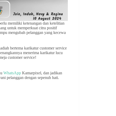
erlu memiliki ketenangan dan ketelitian
uang untuk memperkuat citra positif
 mampu mengubah pelanggan yang kecewa
adiah bertema karikatur customer service
yenangkannya menerima karikatur lucu
eja customer service!
au
WhatsApp
Kamarpixel, dan jadikan
yani pelanggan dengan sepenuh hati.