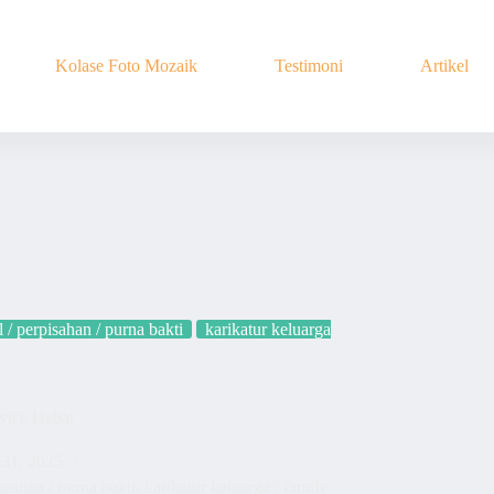
Kolase Foto Mozaik
Testimoni
Artikel
l / perpisahan / purna bakti
karikatur keluarga
vice Hebat
 31, 2025
pisahan / purna bakti
,
karikatur keluarga / family