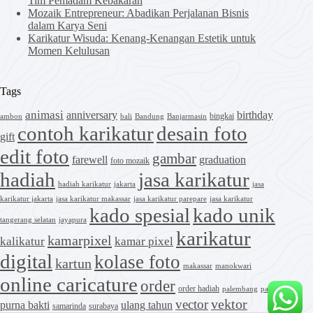
Tim Pemadam Kebakaran
Mozaik Entrepreneur: Abadikan Perjalanan Bisnis
dalam Karya Seni
Karikatur Wisuda: Kenang-Kenangan Estetik untuk
Momen Kelulusan
Tags
animasi
anniversary
birthday
bingkai
ambon
bali
Bandung
Banjarmasin
contoh karikatur
desain foto
gift
edit foto
gambar
farewell
graduation
foto mozaik
hadiah
jasa karikatur
hadiah karikatur
jakarta
jasa
karikatur jakarta
jasa karikatur makassar
jasa karikatur parepare
jasa karikatur
kado spesial
kado unik
tangerang selatan
jayapura
karikatur
kamarpixel
kalikatur
kamar pixel
digital
kolase foto
kartun
makassar
manokwari
online caricature
order
order hadiah
palembang
palu
vektor
vector
purna bakti
ulang tahun
samarinda
surabaya