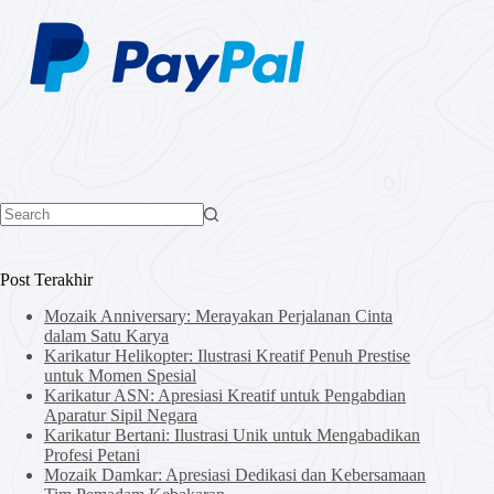
No
results
Post Terakhir
Mozaik Anniversary: Merayakan Perjalanan Cinta
dalam Satu Karya
Karikatur Helikopter: Ilustrasi Kreatif Penuh Prestise
untuk Momen Spesial
Karikatur ASN: Apresiasi Kreatif untuk Pengabdian
Aparatur Sipil Negara
Karikatur Bertani: Ilustrasi Unik untuk Mengabadikan
Profesi Petani
Mozaik Damkar: Apresiasi Dedikasi dan Kebersamaan