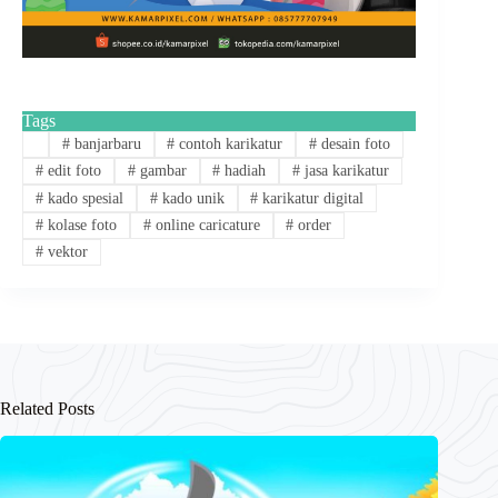
Tags
#
banjarbaru
#
contoh karikatur
#
desain foto
#
edit foto
#
gambar
#
hadiah
#
jasa karikatur
#
kado spesial
#
kado unik
#
karikatur digital
#
kolase foto
#
online caricature
#
order
#
vektor
Related Posts