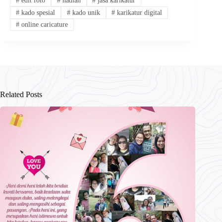
#
edit foto
#
hadiah
#
jasa karikatur
#
kado spesial
#
kado unik
#
karikatur digital
#
online caricature
Related Posts