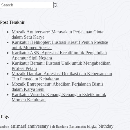
No
results
Post Terakhir
Mozaik Anniversary: Merayakan Perjalanan Cinta
dalam Satu Karya
Karikatur Helikopter: Ilustrasi Kreatif Penuh Prestise
untuk Momen Spesial
Karikatur ASN: Apresiasi Kreatif untuk Pengabdian
Aparatur Sipil Negara
Karikatur Bertani: Ilustrasi Unik untuk Mengabadikan
Profesi Petani
Mozaik Damkar: Apresiasi Dedikasi dan Kebersamaan
Tim Pemadam Kebakaran
Mozaik Entrepreneur: Abadikan Perjalanan Bisnis
dalam Karya Seni
Karikatur Wisuda: Kenang-Kenangan Estetik untuk
Momen Kelulusan
Tags
animasi
anniversary
birthday
bingkai
ambon
bali
Bandung
Banjarmasin