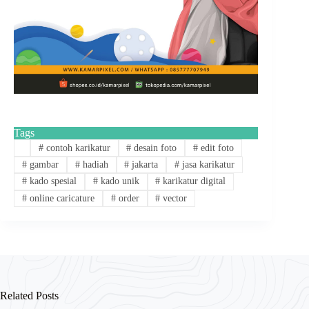
Tags
#
contoh karikatur
#
desain foto
#
edit foto
#
gambar
#
hadiah
#
jakarta
#
jasa karikatur
#
kado spesial
#
kado unik
#
karikatur digital
#
online caricature
#
order
#
vector
Related Posts