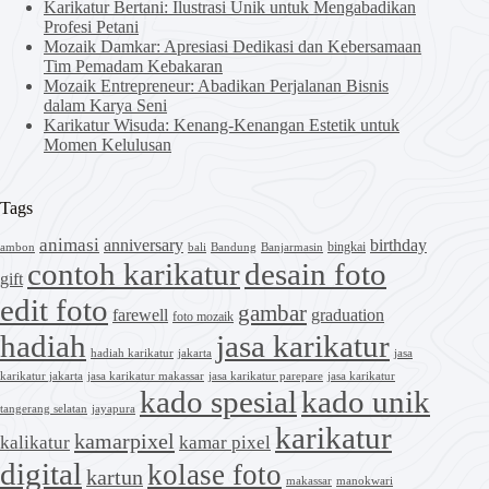
Karikatur Bertani: Ilustrasi Unik untuk Mengabadikan
Profesi Petani
Mozaik Damkar: Apresiasi Dedikasi dan Kebersamaan
Tim Pemadam Kebakaran
Mozaik Entrepreneur: Abadikan Perjalanan Bisnis
dalam Karya Seni
Karikatur Wisuda: Kenang-Kenangan Estetik untuk
Momen Kelulusan
Tags
animasi
anniversary
birthday
bingkai
ambon
bali
Bandung
Banjarmasin
contoh karikatur
desain foto
gift
edit foto
gambar
farewell
graduation
foto mozaik
hadiah
jasa karikatur
hadiah karikatur
jakarta
jasa
karikatur jakarta
jasa karikatur makassar
jasa karikatur parepare
jasa karikatur
kado spesial
kado unik
tangerang selatan
jayapura
karikatur
kamarpixel
kalikatur
kamar pixel
digital
kolase foto
kartun
makassar
manokwari