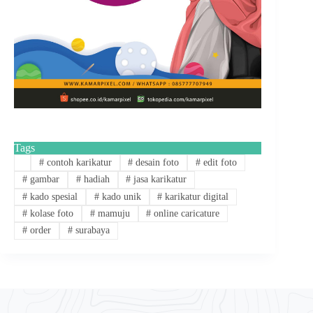
Tags
#
contoh karikatur
#
desain foto
#
edit foto
#
gambar
#
hadiah
#
jasa karikatur
#
kado spesial
#
kado unik
#
karikatur digital
#
kolase foto
#
mamuju
#
online caricature
#
order
#
surabaya