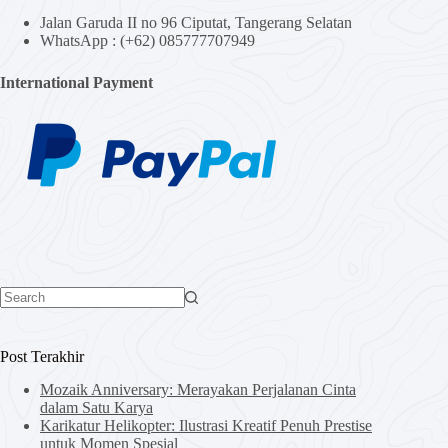
Jalan Garuda II no 96 Ciputat, Tangerang Selatan
WhatsApp : (+62) 085777707949
International Payment
No
results
Post Terakhir
Mozaik Anniversary: Merayakan Perjalanan Cinta
dalam Satu Karya
Karikatur Helikopter: Ilustrasi Kreatif Penuh Prestise
untuk Momen Spesial