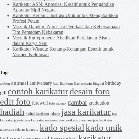
Karikatur ASN: Apresiasi Kreatif untuk Pengabdian
Aparatur Sipil Negara
Karikatur Bertani: Ilustrasi Unik untuk Mengabadikan
Profesi Petani
Mozaik Damkar: Apresiasi Dedikasi dan Kebersamaan
Tim Pemadam Kebakaran
Mozaik Entrepreneur: Abadikan Perjalanan Bisnis
dalam Karya Seni
Karikatur Wisuda: Kenang-Kenangan Estetik untuk
Momen Kelulusan
Tags
animasi
anniversary
birthday
bingkai
ambon
bali
Bandung
Banjarmasin
contoh karikatur
desain foto
gift
edit foto
gambar
farewell
graduation
foto mozaik
hadiah
jasa karikatur
hadiah karikatur
jakarta
jasa
karikatur jakarta
jasa karikatur makassar
jasa karikatur parepare
jasa karikatur
kado spesial
kado unik
tangerang selatan
jayapura
karikatur
kamarpixel